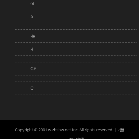
òt
й
йн
й
СУ
С
Copyright © 2001 w.zhshw.net Inc. All rights reserved. |
л黭