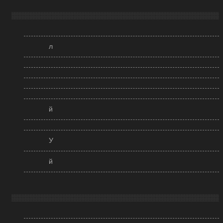
л
й
У
й