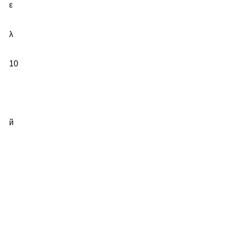
ε
λ
10
й