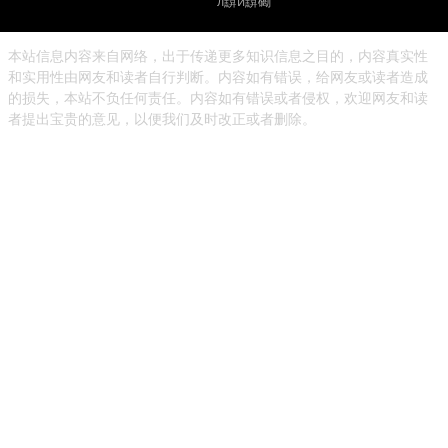
л黭й黭磡
本站信息内容来自网络，出于传递更多知识信息之目的，内容真实性
和实用性由网友和读者自行判断。内容如有错误，给网友或读者造成
的损失，本站不负任何责任。内容如有错误或者侵权，欢迎网友和读
者提出宝贵的意见，以便我们及时改正或者删除。