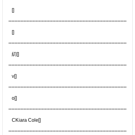
[]
[]
糿[]
ν[]
ο[]
СKiara Cole[]