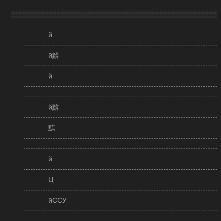
й
й黭
й
й黭
黰
й
Ц
йССУ